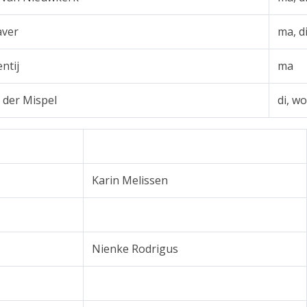
aver
ma, di
ntij
ma
 der Mispel
di, wo
Karin Melissen
Nienke Rodrigus