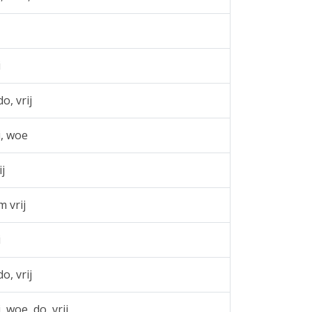
i
o, vrij
i, woe
ij
m vrij
i
o, vrij
, woe, do, vrij