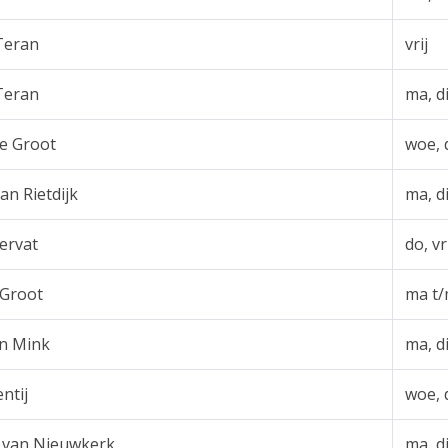
 Teran
vrij
 Teran
ma, d
e Groot
woe, d
an Rietdijk
ma, d
ervat
do, vr
 Groot
ma t/
n Mink
ma, d
ntij
woe, d
 van Nieuwkerk
ma, di