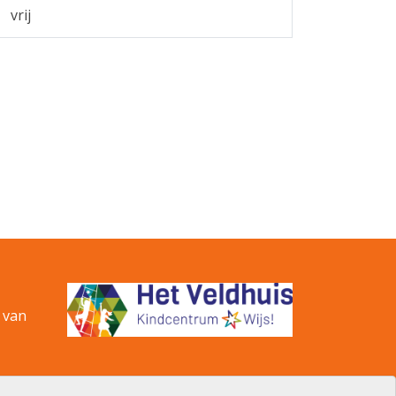
vrij
 van