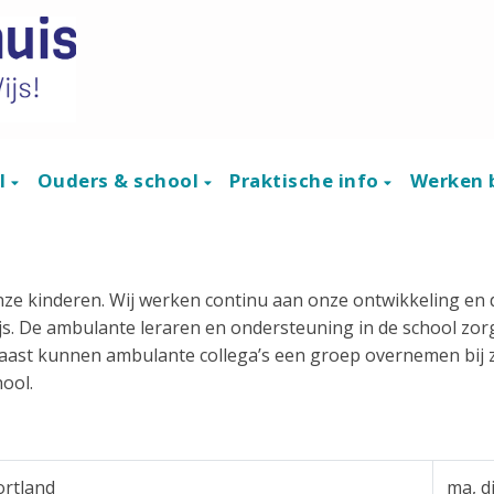
ol
Ouders & school
Praktische info
Werken b
nze kinderen. Wij werken continu aan onze ontwikkeling en 
js. De ambulante leraren en ondersteuning in de school zorg
ast kunnen ambulante collega’s een groep overnemen bij zi
hool.
ortland
ma, d