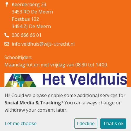
Keerderberg 23
3453 RD De Meern
Postbus 102
3454 ZJ De Meern
030 666 66 01
info.veldhuis@wijs-utrecht.nl
Schooltijden:
Maandag tot en met vrijdag van 08:30 tot 14:00.
Hi! Could we please enable some additional services for
Social Media & Tracking
? You can always change or
withdraw your consent later.
Cookie instellingen
Let me choose
I decline
That's ok
Powered by
Social Schools