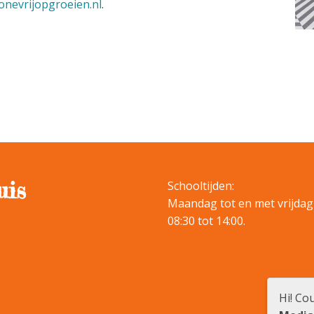
onevrijopgroeien.nl
.
uis
Schooltijden:
Maandag tot en met vrijdag
08:30 tot 14:00.
Hi! Co