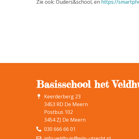
Zie ook: Ouders&school, en
https://smartph
Basisschool het Veldh
Keerderberg 23
3453 RD De Meern
Postbus 102
3454 ZJ De Meern
030 666 66 01
info.veldhuis@wijs-utrecht.nl