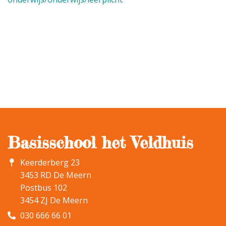
Basisschool het Veldhuis
Keerderberg 23
3453 RD De Meern
Postbus 102
3454 ZJ De Meern
030 666 66 01