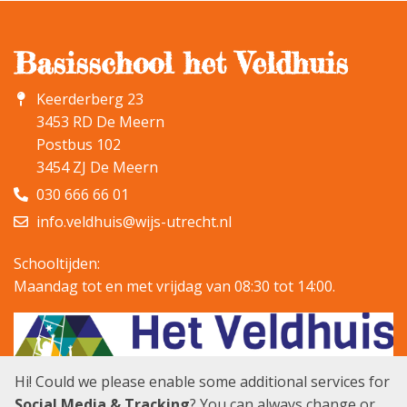
Basisschool het Veldhuis
Keerderberg 23
3453 RD De Meern
Postbus 102
3454 ZJ De Meern
030 666 66 01
info.veldhuis@wijs-utrecht.nl
Schooltijden:
Maandag tot en met vrijdag van 08:30 tot 14:00.
Hi! Could we please enable some additional services for
Social Media & Tracking
? You can always change or